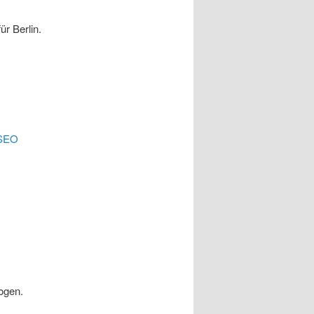
ür Berlin.
SEO
ogen.