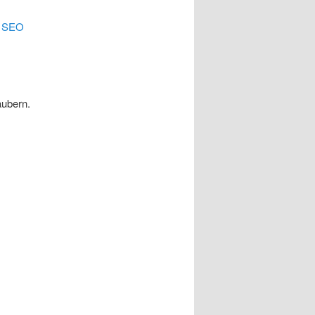
.
SEO
äubern.