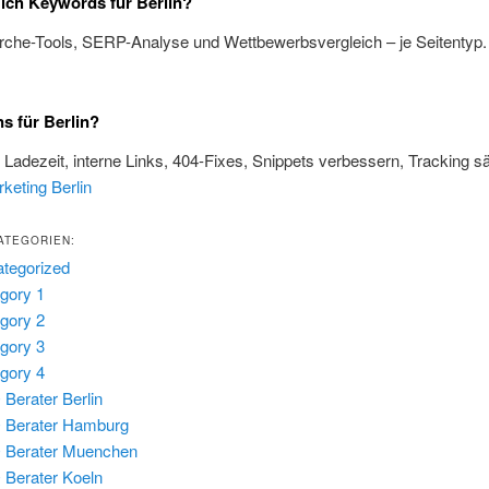
 ich Keywords für Berlin?
rche-Tools, SERP-Analyse und Wettbewerbsvergleich – je Seitentyp
s für Berlin?
, Ladezeit, interne Links, 404-Fixes, Snippets verbessern, Tracking s
keting Berlin
ATEGORIEN:
tegorized
gory 1
gory 2
gory 3
gory 4
Berater Berlin
 Berater Hamburg
 Berater Muenchen
Berater Koeln