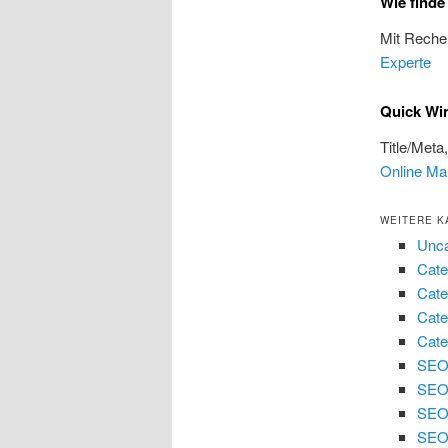
Wie finde
Mit Reche
Experte
Quick Win
Title/Meta
Online Mar
WEITERE K
Unca
Cate
Cate
Cate
Cate
SEO 
SEO
SEO
SEO 