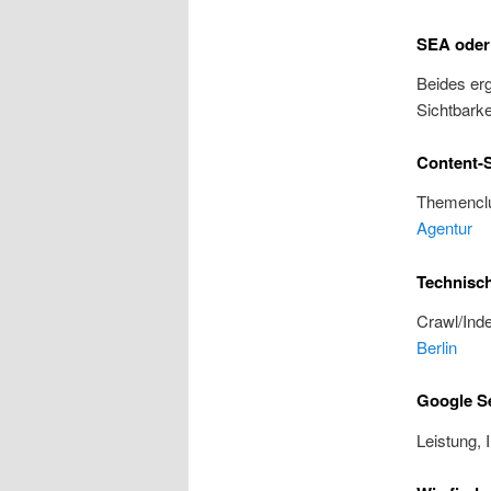
SEA oder
Beides erg
Sichtbarke
Content-S
Themenclu
Agentur
Technisc
Crawl/Inde
Berlin
Google Se
Leistung, 