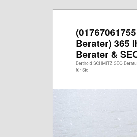
Zum
primären
Inhalt
(01767061755
springen
Berater) 365 I
Berater & SEO
Berthold SCHMITZ SEO Beratung
für Sie.