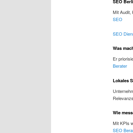
SEO Berli
Mit Audit,
SEO
SEO Diens
Was macht
Er prioris
Berater
Lokales S
Unternehme
Relevanzs
Wie messe
Mit KPIs 
SEO Bera