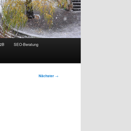
B2B
SEO-Beratung
Nächster
→