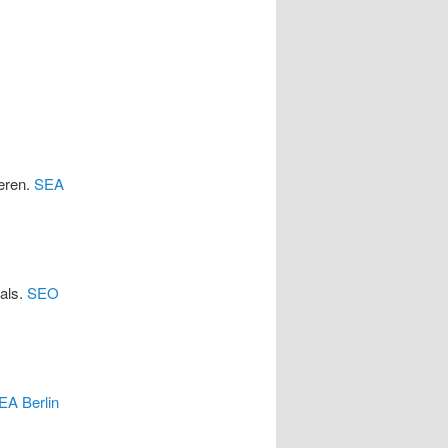
eren.
SEA
cals.
SEO
EA Berlin