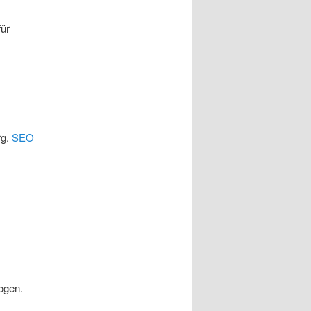
für
rg.
SEO
ogen.