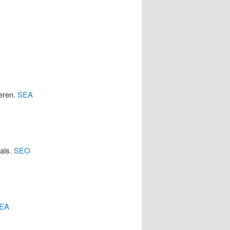
eren.
SEA
cals.
SEO
EA