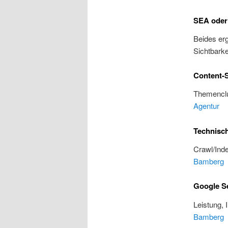
SEA oder
Beides erg
Sichtbarke
Content-S
Themenclu
Agentur
Technisc
Crawl/Inde
Bamberg
Google S
Leistung, 
Bamberg