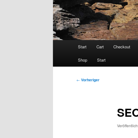
Hauptmenü
Start
Cart
Checkout
Shop
Start
Beitragsnavigation
←
Vorheriger
SEO
Veröffentlic