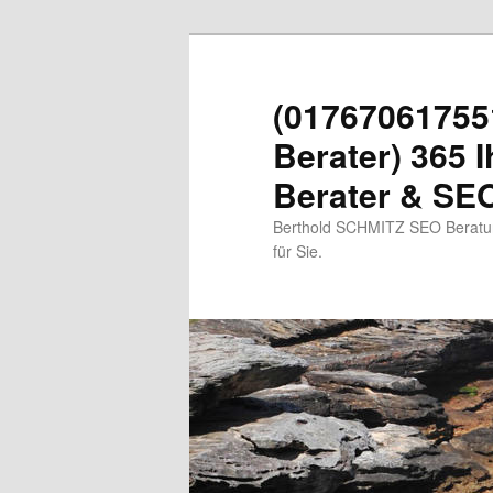
Zum
primären
Inhalt
(01767061755
springen
Berater) 365 I
Berater & SEO
Berthold SCHMITZ SEO Beratung
für Sie.