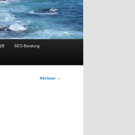
B2B
SEO-Beratung
Nächster
→