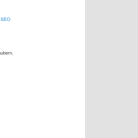
.
SEO
äubern.