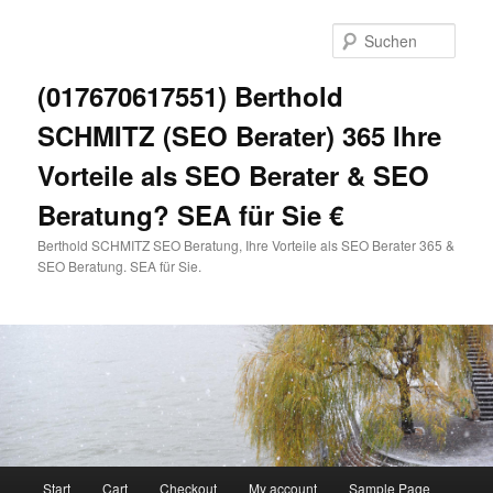
Zum
primären
Such
Inhalt
springen
(017670617551) Berthold
SCHMITZ (SEO Berater) 365 Ihre
Vorteile als SEO Berater & SEO
Beratung? SEA für Sie €
Berthold SCHMITZ SEO Beratung, Ihre Vorteile als SEO Berater 365 &
SEO Beratung. SEA für Sie.
Hauptmenü
Start
Cart
Checkout
My account
Sample Page