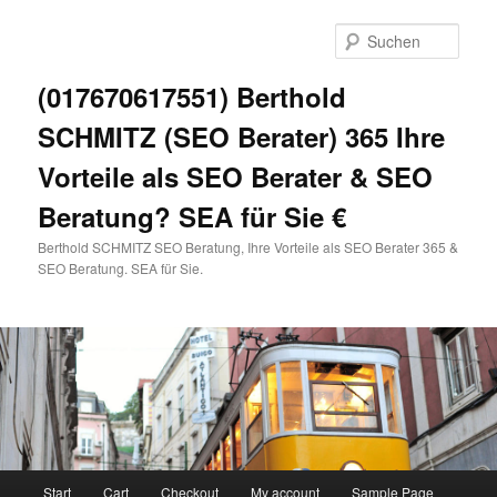
Zum
primären
Such
Inhalt
springen
(017670617551) Berthold
SCHMITZ (SEO Berater) 365 Ihre
Vorteile als SEO Berater & SEO
Beratung? SEA für Sie €
Berthold SCHMITZ SEO Beratung, Ihre Vorteile als SEO Berater 365 &
SEO Beratung. SEA für Sie.
Hauptmenü
Start
Cart
Checkout
My account
Sample Page