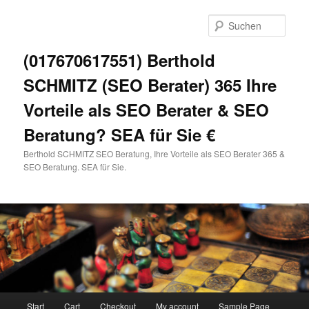
Zum
primären
Such
Inhalt
springen
(017670617551) Berthold
SCHMITZ (SEO Berater) 365 Ihre
Vorteile als SEO Berater & SEO
Beratung? SEA für Sie €
Berthold SCHMITZ SEO Beratung, Ihre Vorteile als SEO Berater 365 &
SEO Beratung. SEA für Sie.
Hauptmenü
Start
Cart
Checkout
My account
Sample Page