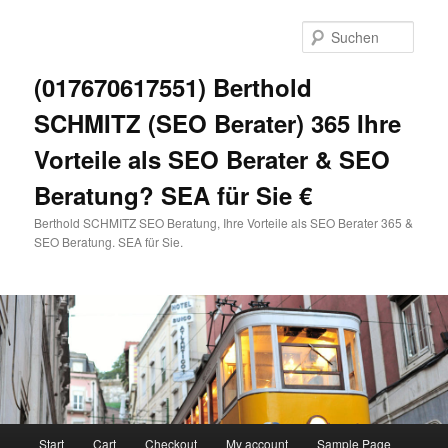
Zum
primären
Such
Inhalt
springen
(017670617551) Berthold
SCHMITZ (SEO Berater) 365 Ihre
Vorteile als SEO Berater & SEO
Beratung? SEA für Sie €
Berthold SCHMITZ SEO Beratung, Ihre Vorteile als SEO Berater 365 &
SEO Beratung. SEA für Sie.
Hauptmenü
Start
Cart
Checkout
My account
Sample Page