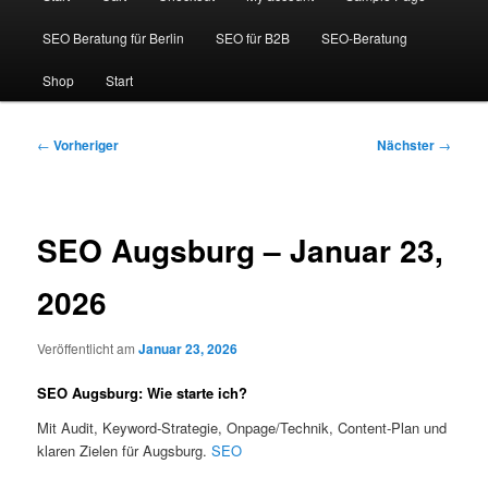
SEO Beratung für Berlin
SEO für B2B
SEO-Beratung
Shop
Start
Beitragsnavigation
←
Vorheriger
Nächster
→
SEO Augsburg – Januar 23,
2026
Veröffentlicht am
Januar 23, 2026
SEO Augsburg: Wie starte ich?
Mit Audit, Keyword-Strategie, Onpage/Technik, Content-Plan und
klaren Zielen für Augsburg.
SEO